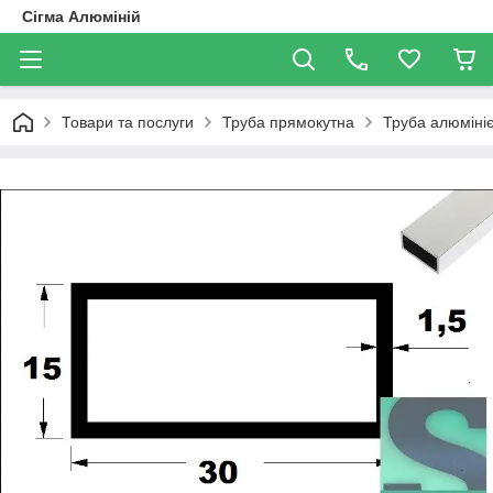
Сігма Алюміній
Товари та послуги
Труба прямокутна
Труба алюмініє