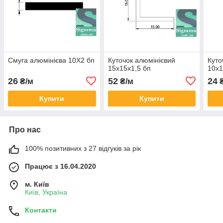
Смуга алюмінієва 10Х2 бп
Куточок алюмінієвий
Куто
15х15х1,5 бп
10х1
26
52
24
₴/м
₴/м
₴
Купити
Купити
Про нас
100% позитивних з 27 відгуків за рік
Працює з 16.04.2020
м. Київ
Київ, Україна
Контакти