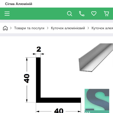
Сігма Алюміній
Товари та послуги
Куточок алюмінієвий
Куточок алюм