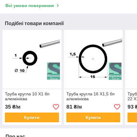
Всі умови повернення
Подібні товари компанії
Труба кругла 10 Х1 бп
Труба кругла 16 Х1,5 бп
Труб
алюмінієва
алюмінієва
22 Х
35
81
93
₴/м
₴/м
₴
Купити
Купити
Про нас