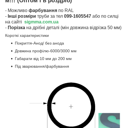
м!!!
(Оптом і в роздріб)
- Можливо
фарбування
по RAL
-
Інші розміри
труби за тел
099-1605547
або по силці
на сайті
sigmma.com.ua
-
Порізка
на дрібні деталі (мін довжина відрізка 50 мм)
Короткі характеристики
Покриття-Анод/ без анода
Довжина профілю-6000/3000 мм
Габарати від 10 мм до 200 мм
Під зварювання/фарбування