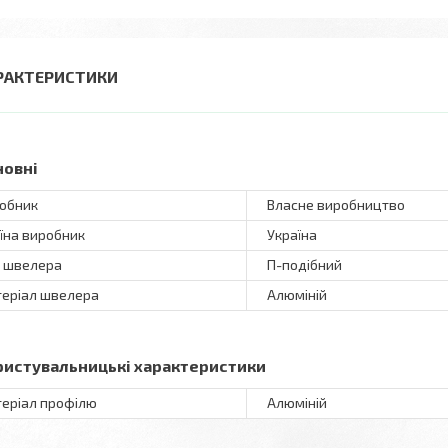
РАКТЕРИСТИКИ
новні
обник
Власне виробництво
їна виробник
Україна
 швелера
П-подібний
еріал швелера
Алюміній
ристувальницькі характеристики
еріал профілю
Алюміній