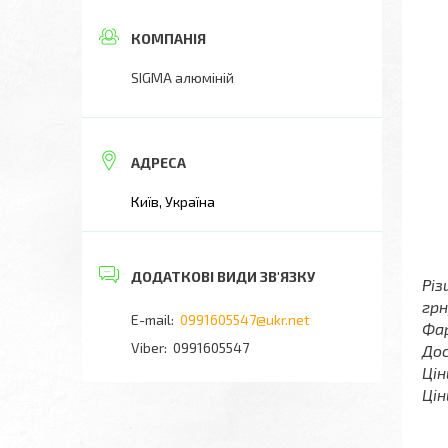
SIGMA алюміній
Київ, Україна
Різ
грн
0991605547@ukr.net
Фар
0991605547
Дос
Цін
Цін