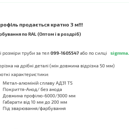
!Профіль продається кратно 3 м!!!
бування по RAL (Оптом і в роздріб)
і розміри труби за тел
099-1605547
або по силці
sigmma.
орізка на дрібні деталі (мін довжина відрізка 50 мм)
откі характеристики:
Метал-алюміній сплаву АД31 Т5
Покриття-Анод/ без анода
Довжина профілю-6000/3000 мм
Габарати від 10 мм до 200 мм
Під зварювання/фарбування