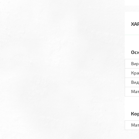
ХА
Ос
Вир
Кра
Вид
Мат
Ко
Мат