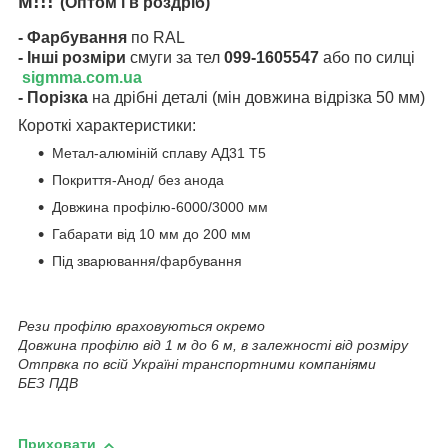
м!!!
(Оптом і в роздріб)
- Фарбування
по RAL
- Інші розміри
смуги за тел
099-1605547
або по силці
sigmma.com.ua
- Порізка
на дрібні деталі (мін довжина відрізка 50 мм)
Короткі характеристики:
Метал-алюміній сплаву АД31 Т5
Покриття-Анод/ без анода
Довжина профілю-6000/3000 мм
Габарати від 10 мм до 200 мм
Під зварювання/фарбування
Рези профілю враховуються окремо
Довжина профілю від 1 м до 6 м, в залежності від розміру
Отпрвка по всій Україні транспортними компаніями
БЕЗ ПДВ
Приховати