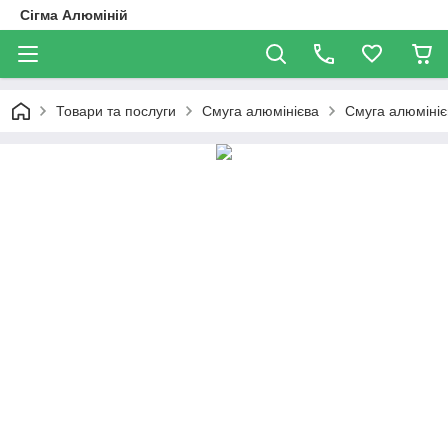
Сігма Алюміній
Товари та послуги
Смуга алюмінієва
Смуга алюмініє