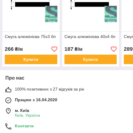
Смуга алюмінієва 75х3 бп
Смуга алюмінієва 40х4 бп
Смуг
266
187
289
₴/м
₴/м
Купити
Купити
Про нас
100% позитивних з 27 відгуків за рік
Працює з 16.04.2020
м. Київ
Київ, Україна
Контакти