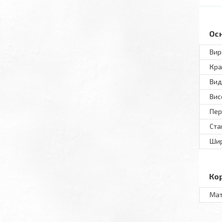
Ос
Вир
Кра
Вид
Вис
Пер
Ста
Шир
Ко
Мат