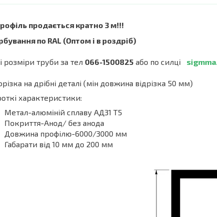
Профіль продається кратно 3 м!!!
бування по RAL (Оптом і в роздріб)
і розміри труби за тел
066-1500825
або по силці
sigmma
орізка на дрібні деталі (мін довжина відрізка 50 мм)
откі характеристики:
Метал-алюміній сплаву АД31 Т5
Покриття-Анод/ без анода
Довжина профілю-6000/3000 мм
Габарати від 10 мм до 200 мм