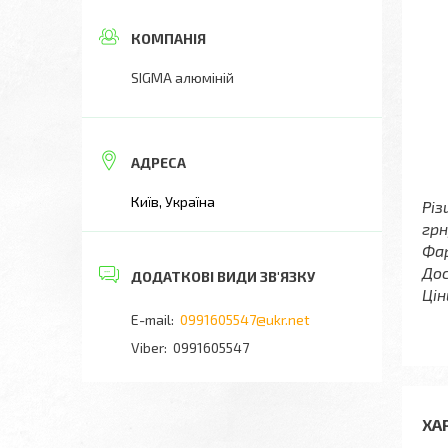
SIGMA алюміній
Київ, Україна
Різ
грн
Фар
Дос
Цін
0991605547@ukr.net
0991605547
ХА