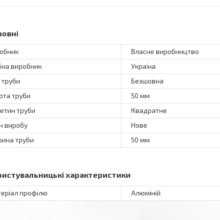
новні
обник
Власне виробництво
їна виробник
Україна
 труби
Безшовна
ота труби
50 мм
етин труби
Квадратне
н виробу
Нове
ина труби
50 мм
ристувальницькі характеристики
еріал профілю
Алюміній